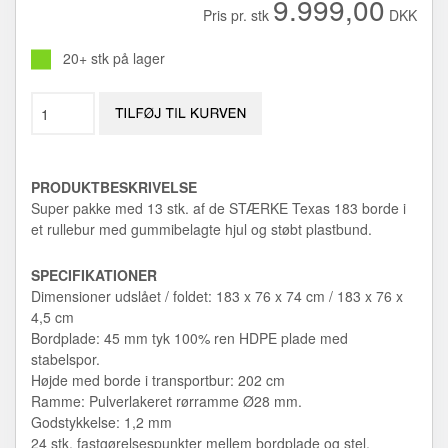
9.999,00
Pris pr. stk
DKK
20+ stk på lager
PRODUKTBESKRIVELSE
Super pakke med 13 stk. af de STÆRKE Texas 183 borde i
et rullebur med gummibelagte hjul og støbt plastbund.
SPECIFIKATIONER
Dimensioner udslået / foldet: 183 x 76 x 74 cm / 183 x 76 x
4,5 cm
Bordplade: 45 mm tyk 100% ren HDPE plade med
stabelspor.
Højde med borde i transportbur: 202 cm
Ramme: Pulverlakeret rørramme Ø28 mm.
Godstykkelse: 1,2 mm
24 stk. fastgørelsespunkter mellem bordplade og stel.