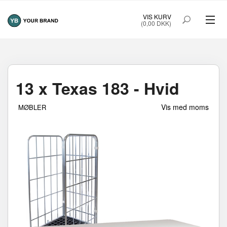
VIS KURV
(0,00 DKK)
MØBLER
SMART FRAME
13 x Texas 183 - Hvid
THE WATERBAG
Vis med moms
MØBLER
FORSIDE
OM YOUR BRAND