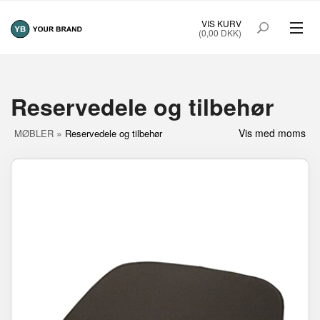
VIS KURV
(0,00 DKK)
MØBLER
SMART FRAME
Reservedele og tilbehør
THE WATERBAG
»
Vis med moms
MØBLER
Reservedele og tilbehør
FORSIDE
OM YOUR BRAND