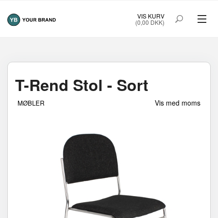
VIS KURV
(0,00 DKK)
MØBLER
SMART FRAME
T-Rend Stol - Sort
THE WATERBAG
Vis med moms
MØBLER
FORSIDE
OM YOUR BRAND