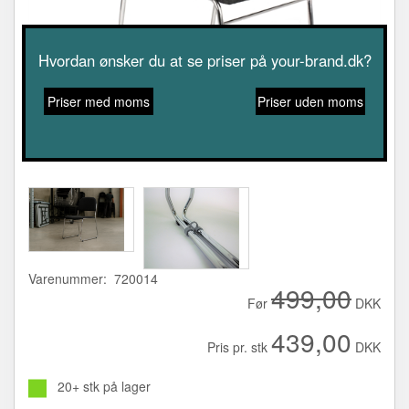
Hvordan ønsker du at se priser på your-brand.dk?
Priser med moms
Priser uden moms
Varenummer: 720014
499,00
Før
DKK
439,00
Pris pr. stk
DKK
20+ stk på lager