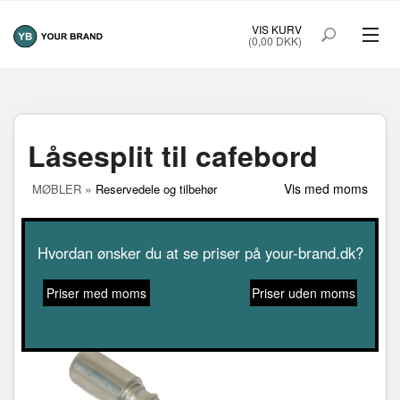
VIS KURV
(0,00 DKK)
MØBLER
SMART FRAME
Låsesplit til cafebord
THE WATERBAG
»
Vis med moms
MØBLER
Reservedele og tilbehør
FORSIDE
OM YOUR BRAND
Hvordan ønsker du at se priser på your-brand.dk?
Priser med moms
Priser uden moms